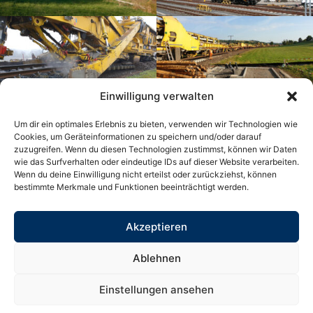
Einwilligung verwalten
Um dir ein optimales Erlebnis zu bieten, verwenden wir Technologien wie
Cookies, um Geräteinformationen zu speichern und/oder darauf
zuzugreifen. Wenn du diesen Technologien zustimmst, können wir Daten
A
wie das Surfverhalten oder eindeutige IDs auf dieser Website verarbeiten.
A
A
Contrast
Wenn du deine Einwilligung nicht erteilst oder zurückziehst, können
mode
bestimmte Merkmale und Funktionen beeinträchtigt werden.
Datenschutz
Akzeptieren
Datenschutzhinweise für Geschäftspartner
Datenschutzhinweise für Bewerber
Ablehnen
Cookie-Hinweise
Impressum
Einstellungen ansehen
© 2026 STR-Bauüberwachung GmbH. Alle Rechte