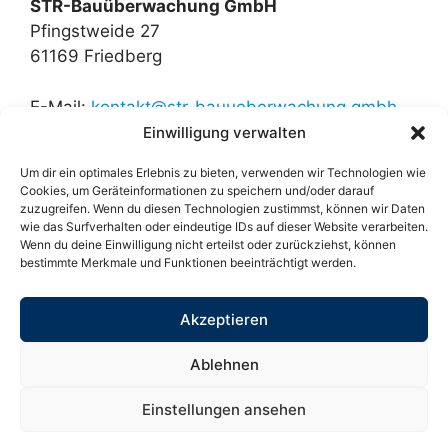
STR-Bauüberwachung GmbH
Pfingstweide 27
61169 Friedberg
E-Mail:
kontakt@str-bauueberwachung.gmbh
Einwilligung verwalten
Um dir ein optimales Erlebnis zu bieten, verwenden wir Technologien wie
Cookies, um Geräteinformationen zu speichern und/oder darauf
zuzugreifen. Wenn du diesen Technologien zustimmst, können wir Daten
A
wie das Surfverhalten oder eindeutige IDs auf dieser Website verarbeiten.
A
A
Contrast
Wenn du deine Einwilligung nicht erteilst oder zurückziehst, können
mode
bestimmte Merkmale und Funktionen beeinträchtigt werden.
Datenschutz
Akzeptieren
Datenschutzhinweise für Geschäftspartner
Datenschutzhinweise für Bewerber
Ablehnen
Cookie-Hinweise
Impressum
Einstellungen ansehen
© 2026 STR-Bauüberwachung GmbH. Alle Rechte